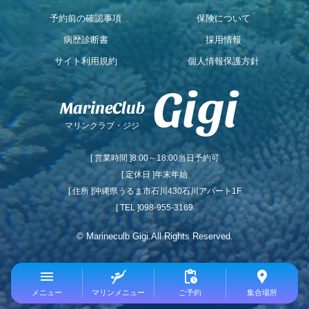
予約前の確認事項
保険について
病歴診断書
採用情報
サイト利用規約
個人情報保護方針
Gigi
MarineClub
マリンクラブ・ジジ
[ 営業時間 ]8:00～18:00当日予約可
[ 定休日 ]年末年始
[ 住所 ]沖縄県うるま市石川430石川アパート1F
[ TEL ]098-955-3169
©
Marineculb Gigi.All Rights Reserved.
menu
scuba_diving
pending_actions
location_pin
メニュー
マリンメニュー
ご予約
集合場所