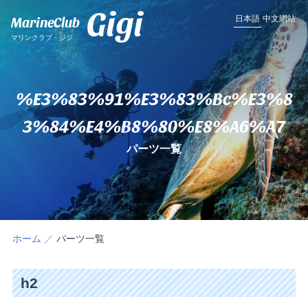
Gigi
MarineClub
日本語
中文網站
マリンクラブ・ジジ
%e3%83%91%e3%83%bc%e3%8
3%84%e4%b8%80%e8%a6%a7
パーツ一覧
ホーム
パーツ一覧
h2