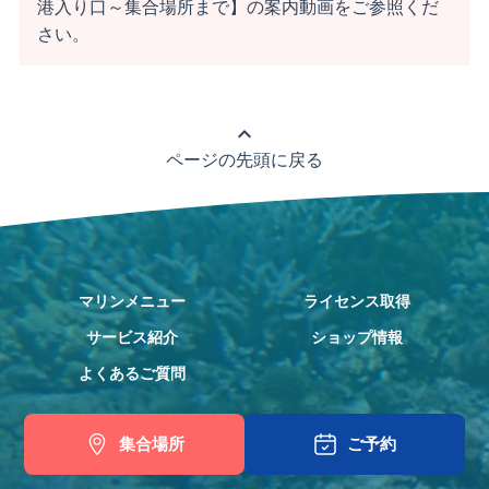
港入り口～集合場所まで】の案内動画をご参照くだ
さい。
expand_less
ページの先頭に戻る
マリンメニュー
ライセンス取得
サービス紹介
ショップ情報
よくあるご質問
集合場所
ご予約