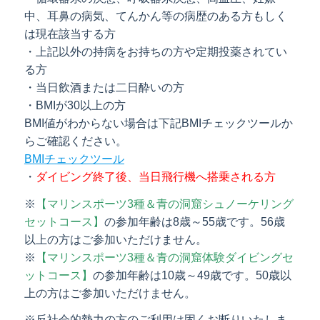
中、耳鼻の病気、てんかん等の病歴のある方もしく
は現在該当する方
・上記以外の持病をお持ちの方や定期投薬されてい
る方
・当日飲酒または二日酔いの方
・BMIが30以上の方
BMI値がわからない場合は下記BMIチェックツールか
らご確認ください。
BMIチェックツール
・
ダイビング終了後、当日飛行機へ搭乗される方
※
【マリンスポーツ3種＆青の洞窟シュノーケリング
セットコース】
の参加年齢は8歳～55歳です。56歳
以上の方はご参加いただけません。
※
【マリンスポーツ3種＆青の洞窟体験ダイビングセ
ットコース】
の参加年齢は10歳～49歳です。50歳以
上の方はご参加いただけません。
※反社会的勢力の方のご利用は固くお断りいたしま