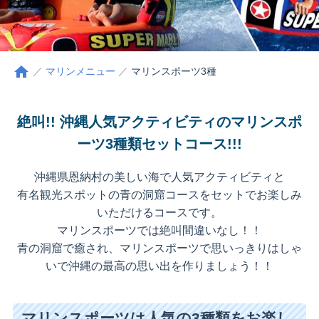
home
マリンメニュー
マリンスポーツ3種
絶叫!! 沖縄人気アクティビティの
マリンスポ
ーツ3種類セットコース!!!
沖縄県恩納村の美しい海で人気アクティビティと
有名観光スポットの青の洞窟コースをセットでお楽しみ
いただけるコースです。
マリンスポーツでは絶叫間違いなし！！
青の洞窟で癒され、マリンスポーツで思いっきりはしゃ
いで沖縄の最高の思い出を作りましょう！！
マリンスポーツは人気の3種類をお楽し