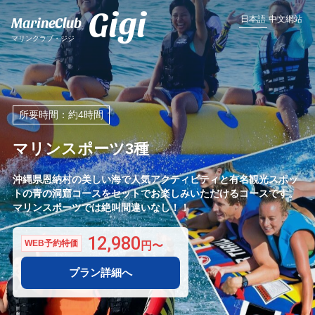
Gigi
MarineClub
日本語
中文網站
マリンクラブ・ジジ
所要時間：約4時間
マリンスポーツ3種
沖縄県恩納村の美しい海で人気アクティビティと有名観光スポッ
トの青の洞窟コースをセットでお楽しみいただけるコースです。
マリンスポーツでは絶叫間違いなし！！
12,980
WEB予約特価
プラン詳細へ