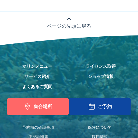
expand_less
ページの先頭に戻る
マリンメニュー
ライセンス取得
サービス紹介
ショップ情報
よくあるご質問
集合場所
ご予約
予約前の確認事項
保険について
病歴診断書
採用情報