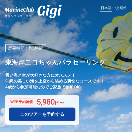
Gigi
MarineClub
日本語
中文網站
マリンクラブ・ジジ
所要時間：約1時間
東海岸ニコちゃんパラセーリング
青い海と空が大好きな方にオススメ！
沖縄の美しい海を上空から眺める爽快なコースです！
4歳から参加可能なのでご家族で参加OK！
5,980
WEB予約特価
このツアーを予約する