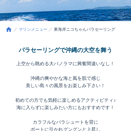
home
マリンメニュー
東海岸ニコちゃんパラセーリング
パラセーリングで沖縄の大空を舞う
上空から眺める大パノラマに興奮間違いなし！
沖縄の爽やかな海と風を肌で感じ
美しい島々の風景をお楽しみ下さい！
初めての方でも気軽に楽しめるアクティビティ♪
海に入らずに楽しみたい方にもおすすめです！
カラフルなパラシュートを背に
ボートに引かれグングンと上昇し