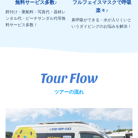
無料サービス多数♪
フルフェイスマスクで呼吸
楽々♪
餌付け・乗船料・写真代・器材レ
ンタル代・ビーチサンダル代等無
鼻呼吸ができる・水が入りくいと
料サービス多数！
いうダイビングのお悩みを解決！
Tour Flow
ツアーの流れ