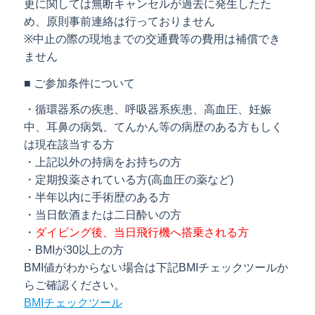
更に関しては無断キャンセルが過去に発生したた
め、原則事前連絡は行っておりません
※中止の際の現地までの交通費等の費用は補償でき
ません
■ ご参加条件について
・循環器系の疾患、呼吸器系疾患、高血圧、妊娠
中、耳鼻の病気、てんかん等の病歴のある方もしく
は現在該当する方
・上記以外の持病をお持ちの方
・定期投薬されている方(高血圧の薬など)
・半年以内に手術歴のある方
・当日飲酒または二日酔いの方
・
ダイビング後、当日飛行機へ搭乗される方
・BMIが30以上の方
BMI値がわからない場合は下記BMIチェックツールか
らご確認ください。
BMIチェックツール